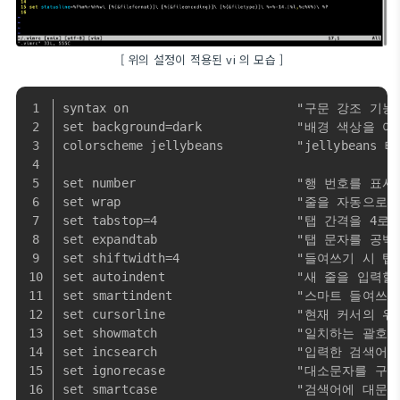
[ 위의 설정이 적용된 vi 의 모습 ]
syntax on                       "구문 강조 기
set background=dark             "배경 색상
colorscheme jellybeans          "jellybean
set number                      "행 번호를 표시
set wrap                        "줄을 자동으로
set tabstop=4                   "탭 간격을 4로
set expandtab                   "탭 문자를 
set shiftwidth=4                "들여쓰기 시
set autoindent                  "새 줄을
set smartindent                 "스마트 들여
set cursorline                  "현재 커서의
set showmatch                   "일치하는 괄호
set incsearch                   "입력한 
set ignorecase                  "대소문자를
set smartcase                   "검색어에