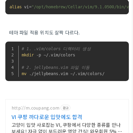
alias
 vi=
"/opt/homebrew/Cellar/vim/9.1.0500/bin/vi
테마 파일 적용 위치도 살짝 다르다.
# 1. .vim/colors 디렉터리 생성
mkdir
 -p ~/.vim/colors
# 2. jellybeans.vim 파일 이동
mv
 ./jellybeans.vim ~/.vim/colors/
http://m.coupang.com
광고
VI 쿠팡 까다로운 입맛에도 합격
고양이 입맛 사로잡는 VI, 쿠팡에서 다양한 종류를 만나
보세요! 자극 없이 부드러운 영양 간식! 와우회원 5% 캐