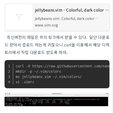
jellybeans.vim - Colorful, dark color scheme : vim online
jellybeans.vim : Colorful, dark color
scheme script karma Rating 886/294,
www.vim.org
Downloaded by 40612 Comments, bugs,
improvements Vim wiki created by
최신버전의 파일은 위의 링크에서 받을 수 있다. 일단 다운로
NanoTech script type color scheme
description A colorful, dark color scheme,
드 받아서 업로드 하는게 귀찮으니 curl을 이용해서 해당 디렉
inspired by ir_black a
토리에서 직접 다운로드 받도록 하자.
curl -O https://raw.githubusercontent.com/nanot
mkdir -p ~/.vim/colors
mv jellybeans.vim ~/.vim/colors/
vi .vimrc