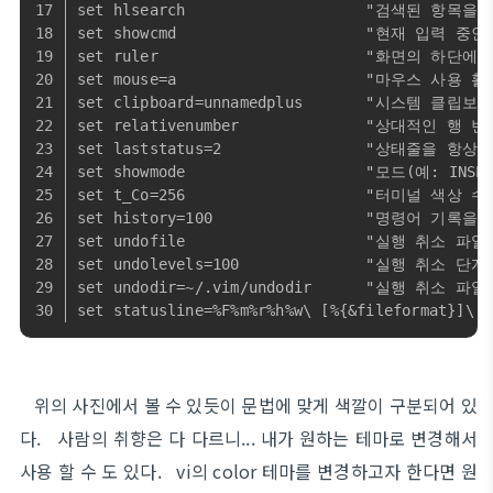
set hlsearch                    "검색된 항목
set showcmd                     "현재 입력
set ruler                       "화면의 하
set mouse=a                     "마우스 사용 
set clipboard=unnamedplus       "시스템 
set relativenumber              "상대적인 행
set laststatus=2                "상태줄을 항상
set showmode                    "모드(예: INS
set t_Co=256                    "터미널 색상
set history=100                 "명령어 기록
set undofile                    "실행
set undolevels=100              "실행 취소 
set undodir=~/.vim/undodir      "실행 취
set statusline=%F%m%r%h%w\ [%{&fileformat}]\
위의 사진에서 볼 수 있듯이 문법에 맞게 색깔이 구분되어 있
다. 사람의 취향은 다 다르니... 내가 원하는 테마로 변경해서
사용 할 수 도 있다. vi의 color 테마를 변경하고자 한다면 원