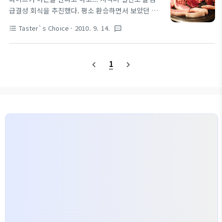
의 법칙인가~ 게이트웨이는 잠시 대기모드~] [택시비
급결성 회식을 추진했다. 평소 환승하면서 보았던 연
가위, 바위, 보~ 당첨자는 김대용 대리님~] [고고씽~
신내역 내부에 있던 "공룡고기" 라는 곳을 가보기로
왠지 유흥가 골목으로 들어서는 3명의 싱글 총각들 같
Taster`s Choice
· 2010. 9. 14.
format_list_bulleted
textsms
했다. 일단 특별한 메리트는 없었지만... 무한리필이라
은 느낌이~ ㅎㅎ] [왕갈비살집 도착~] [어르신 두분이
는 이 한단어에... 훅~~~ ㅋㅋ 위치는 네이뇬~에 찾아
운영하신다. 그래서 조금 바빠지시면 모든게 셀프로
보면 쉽게 찾을 수 있다. 뭐... 고기도 나름 괜찮고... 식
변한다. 그래도 가격대비 맛은 짱~인듯~] [캬캬캬 갈
1
navigate_before
navigate_next
도락 투에어 포함될 수준은 절대 아니지만.. 회사 회식
비살이 왔어요~] [..
으로는 나쁘지 않을듯 싶었다. 왜냐~ 저렴(?) 하니까~
ㅋㅋ [입구에서 15분가량 기다려야 했다. 뭐... 피크타
임이니... 이정도야 뭐...ㅋㅋ] [자리에 앉자마자 굽기
시작한 고기들~] [박기정과장님~ 배고프셨어용~? ㅋ
ㅋ 일단 핏기만 없어지면~ 샤샤샥~] [누가 보면 형제
인줄 알겄다~ ㅋㅋ] [배부른 자의 이 만족한 표정..