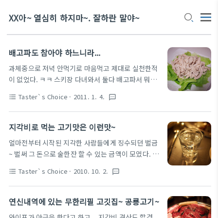
XX아~ 열심히 하지마~. 잘하란 말야~
배고파도 참아야 하느니라...
과체중으로 저녁 안먹기로 마음먹고 제대로 실천한적
이 없었다. ㅋㅋ 스키장 다녀와서 둘다 배고파서 뭐라
도 먹어야 하지 않을까 하고 있는데 짱양~이 제안한 닭
Taster`s Choice
· 2011. 1. 4.
format_list_bulleted
textsms
가슴살 샐러드~ 이거이거~ 밥보다 칼로리는 더 많은
거 아닌가 몰라~ ㅋㅋ
지각비로 먹는 고기맛은 이런맛~
얼마전부터 시작된 지각한 사람들에게 징수되던 벌금
~ 벌써 그 돈으로 술한잔 할 수 있는 금액이 모였다. 그
래서 금요일이고 하니~ 홍대에서 조촐(?)하게 한잔 하
Taster`s Choice
· 2010. 10. 2.
format_list_bulleted
textsms
기로 하고 홍대 기찻길 칙칙폭폭 왕갈비살 집으로 결
정 [어디 가자고 하면 꼭~ 이렇게 바쁜척 하는 사람있
다. 실제로 보면 게임중이다. ㅎㅎ] [나가려고 하면 일
연신내역에 있는 무한리필 고깃집~ 공룡고기~
이 터지고, 일찍가고 싶은날은 야간회의 잡히는 머피
와이프가 야근을 한다고 하고... 지각비 결산도 할겸