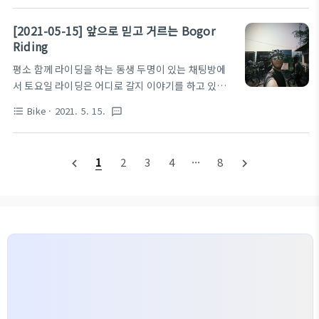
JKT.CC 속도가 너무 빠른게 사실이다. 다른 Group
Smile~!! 나를 따르라~!! 집나간 준이의 눈을 찾습니
과 타니... 살랑~ 살랑..
다~ 제보해 주세요~~~ 묵묵하게 맡형의 자리를 지키
[2021-05-15] 앞으로 믿고 거르는 Bogor
고 항상 동생이 먼저인 우리 아들1호 건이... 좀 웃어봐
Riding
~~~ Turning Point 에서 인증샷 한장 찍어주고~~
평소 함께 라이딩을 하는 동생 두명이 있는 채팅방에
잠시라도 그냥 시간을 보내는 경우가 없는 울 아들1호
서 토요일 라이딩은 어디로 갈지 이야기를 하고 있었
2호~ 축제 분위기가 따로 없다. 잘 보이지는 않지만 백
다. JKT.CC 모임과 BKT.CC 모임이 우리가 주로 함
인 커플은 대로 한복판에서 찰스턴 춤을 추고 있기도
Bike
· 2021. 5. 15.
format_list_bulleted
textsms
께하는 모임인데 토요일은 BKT.CC 사람들과 함께 라
했다. ^^ 요즘 젊은 사람들은 블루투스 스피커 같은 째
이딩을 하자고 한다. 모임장고를 전달 받고 새벽 5시
~깐한 걸로 음악을 듣더만~ 라떼~는 다 이정도는 됐는
가 Join 시간이라고 하길래 평소보다 좀 빠르고... 코
데..
1
2
3
4
···
8
navigate_before
navigate_next
스가 달라졌나... 장소도 평소랑 다르네~ 하고 있었
다. 집사람이랑 늦게까지 Netflix 보다가 잠든 시간
이 대략 2시... 그래도 일어날 수 있을거라고 생각하고
잠들었다. 눈을 뜨니 4시~ 역시~!! 난 일어날 수 있어
~! 라고 생각하면서 지금 나가면 너무 이른 시간이니
30분만 더 자고 일어나야지... 했던게 화근이었다. 다
시 눈을 뜬 시간은 4시 50분... 순간이동..