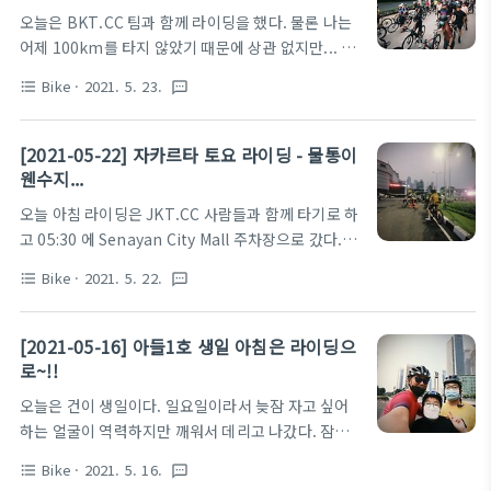
라이딩이 예정되어 있었다.우리집에서 모임장소까지
오늘은 BKT.CC 팀과 함께 라이딩을 했다. 물론 나는
가 약 6~7km 이니까... 왕복 이동거리까지 하면 나는
어제 100km를 타지 않았기 때문에 상관 없지만... 어
75km 정도 타게 될 것을 예상하고 라이딩을 시작했
제 다들 100km 라이딩을 해서 오늘은 살살 탄다고 하
다.거의 항상 함께 하는 승기씨와 현지인 왕키~ 여러
Bike
· 2021. 5. 23.
format_list_bulleted
textsms
던데... 과연? 일단 모임 장소인 Kuningan City로 집
가지로 맡형인 날 잘 챙겨주는 동생들이다. ^^ 오늘은
결~!! 흐미~ 사람 많네... 앗~ 월리를 찾아라~ 영규씨
평소보다 JKT.CC 모임에 사람이 많다. 뒤에 붙으면
가 보인다. ^^ 대략 3~4 Group으로 나눠서 출발 한
[2021-05-22] 자카르타 토요 라이딩 - 물통이
혼란이 초래되니 오늘..
듯 한데... 평소 타던 코스가 아니라 여기저기 다 들쑤
웬수지...
시고 다니는 느낌으로 라이딩을 했다. 위의 사진에 보
오늘 아침 라이딩은 JKT.CC 사람들과 함께 타기로 하
이는 고가도로를 갔을 때 경찰들이 도로를 통제하고
고 05:30 에 Senayan City Mall 주차장으로 갔다. 역
기자(?)들이 나와서 인터뷰 하는 모습도 보이고... 자
시나~ 내가 1등으로 도착 !! 라이딩 시작은 05:45에 시
카르타에 자전거 타는 사람들이 다 나온 것처럼 유달
Bike
· 2021. 5. 22.
format_list_bulleted
textsms
작되었다. 라이딩 잘 하다가... 노면이 거친 곳에서 갑
리 평소보다 자전거 타는 사람이 많았다. 잘~ 타다
자기 물통이 탈출을 하셨다. 흐미... 차라도 많았거
가... 여러 그룹이 섞이는 일이 있었는데.....
나... 내가 선두였다면 아찔~ 했을지도 모른다. 어쨌
[2021-05-16] 아들1호 생일 아침은 라이딩으
든... 내가 좋아라~ 하는 물통이기에... 그냥 버리고 갈
로~!!
수 없어서... 그룹에서 이탈해서 물통을 집어 들고 보
오늘은 건이 생일이다. 일요일이라서 늦잠 자고 싶어
니... 역시는 역시라고... 라이딩 그룹은 내 시야에서
하는 얼굴이 역력하지만 깨워서 데리고 나갔다. 잠이
사라졌다. ㅜ.ㅜ Senayan 대로 쪽으로 홀로 이동을
덜 깬 상태에서 라이딩 시작하는 아들2호 준이.. ^^ 아
해서 아무 Group이나 잡고 타기 시작했다. 역시나
Bike
· 2021. 5. 16.
format_list_bulleted
textsms
들~ 눈좀 뜨시라오야~!!! 사진 찍을 때는 항상