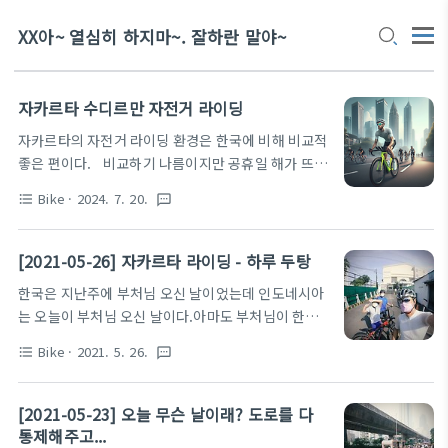
XX아~ 열심히 하지마~. 잘하란 말야~
자카르타 수디르만 자전거 라이딩
자카르타의 자전거 라이딩 환경은 한국에 비해 비교적
좋은 편이다. 비교하기 나름이지만 공휴일 해가 뜨기
전까지 수디르만 대로를 많은 사람들이 그룹라이딩을
Bike
· 2024. 7. 20.
format_list_bulleted
textsms
한다. 현지인들의 라이딩 실력도 한국 동호인들에 비
해 뒤지지 않는다. 하물며 장비는 유행에 따라서 많
은 고가의 장비를 흔하게 볼 수 있는 분위기이다. 펜
[2021-05-26] 자카르타 라이딩 - 하루 두탕
데믹 상황에서 해외로 나가지 못하는 사람들 중 일부
한국은 지난주에 부처님 오신 날이었는데 인도네시아
가 자전거 취미로 왔다가 펜데믹이 풀리면서 그 거품
는 오늘이 부처님 오신 날이다.아마도 부처님이 한국
이 빠지고 이제는 오랜 시간 취미로 자전거를 타는 사
에 먼저 오셨다가 비행기 타고 오시지는 못하고 배타
람들만 남은 듯한 분위기다. 한국인 출장자, 주재원,
Bike
· 2021. 5. 26.
format_list_bulleted
textsms
고 인도네시아로 오셨나보다. 딱 일주일이 차이나네...
교민들 중에도 자전거 취미를 가지신 분들이 종종 계
ㅎㅎ어쨌든~ 오늘은 인도네시아 빨간날... 아침 라이
셔서 인맥이 닿는 분들은 공휴일에 함께 라이딩을 하
딩을 참석했다. JKT.CC05:30에 Senayan City
[2021-05-23] 오늘 무슨 날이래? 도로를 다
고 있는데 그 숫자가 많지는 않다. 카카오톡 한인 싸
Mall에서 모여서 출발을 하는데 오늘은 60km 정도
통제해주고...
이클링 모임 : http..